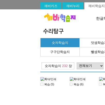
깨비키즈
깨비누리
깨비학습지
한글
숫자학습지
덧셈학습
구구단학습지
뺄셈학습
숫자학습지
232
장
복습 (5)
복습 (6)
복