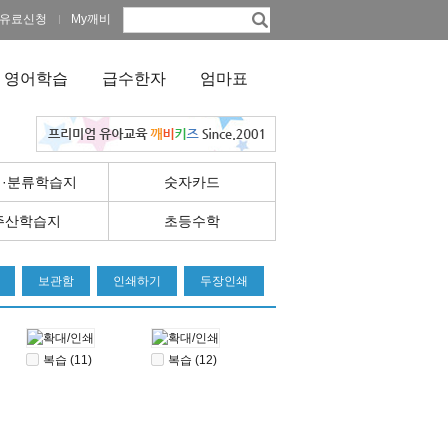
유료신청
My깨비
영어학습
급수한자
엄마표
·분류학습지
숫자카드
주산학습지
초등수학
보관함
인쇄하기
두장인쇄
복습 (11)
복습 (12)