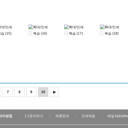
습 (15)
복습 (16)
복습 (17)
복습 (18)
7
8
9
10
▶
처리방침
1:1문의하기
제휴문의
인재채용
메일 kebi@ke