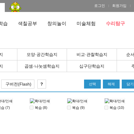
로그인
회원가입
학습
색칠공부
창의놀이
미술체험
수리탐구
지
모양·공간학습지
비교·관찰학습지
순서
지
곱셈·나눗셈학습지
십구단학습지
구버전(Flash)
?
선택
해제
담기
습 (7)
복습 (8)
복습 (9)
복습 (10)