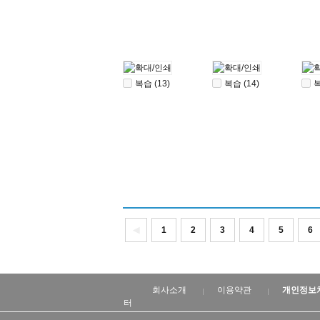
복습 (13)
복습 (14)
복
◀
1
2
3
4
5
6
회사소개
이용약관
개인정보
터