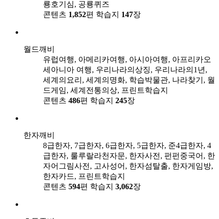
룡호기심, 공룡퀴즈
콘텐츠
1,852
편
학습지
147
장
월드깨비
유럽여행, 아메리카여행, 아시아여행, 아프리카오
세아니아 여행, 우리나라의상징, 우리나라의1년,
세계의요리, 세계의명화, 학습박물관, 나라찾기, 월
드게임, 세계전통의상, 프린트학습지
콘텐츠
486
편
학습지
245
장
한자깨비
8급한자, 7급한자, 6급한자, 5급한자, 준4급한자, 4
급한자, 룰루랄라천자문, 한자사전, 펀펀중국어, 한
자어그림사전, 고사성어, 한자섬탈출, 한자게임방,
한자카드, 프린트학습지
콘텐츠
594
편
학습지
3,062
장