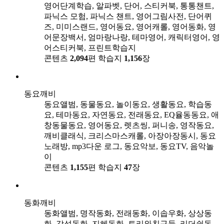
영어단계학습, 알파벳, 단어, 스티커북, 통통챈트,
파닉스 모험, 파닉스 챈트, 영어그림사전, 단어퀴
즈, 미미스랜드, 영어동요, 영어캐롤, 영어동화, 영
어문장백서, 엄마랑나랑, 테마영어, 캐릭터영어, 영
어스티커북, 프린트학습지
콘텐츠
2,094
편
학습지
1,156
장
동요깨비
동요앨범, 동물동요, 놀이동요, 생활동요, 학습동
요, 테마동요, 자연동요, 전래동요, EQ율동동요, 애
창동물동요, 영어동요, 렛츠씽, 퍼니송, 영작동요,
깨비클래식, 크리스마스캐롤, 아장아장동시, 동요
노래방, mp3다운 로그, 동요악보, 동요TV, 음악놀
이
콘텐츠
1,155
편
학습지
47
장
동화깨비
동화앨범, 명작동화, 전래동화, 이솝우화, 상상동
화, 감성동화, 지혜동화, 토리와친구들, 리더쉽동