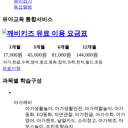
종이접기
동요앨범
유아교육 통합서비스
1개월
3개월
6개월
12개월
17,000원
45,000원
81,000원
144,000원
아가,한글,수학,영어,동요,동화,창의,과학,한자,월드,초등
유료신청
과목별 학습구성
아가깨비
아가생활놀이, 아가생활안전, 아가역할놀이, 아가
동화, EQ동화, 자연관찰, 아가한글, 아가수학, 아가
영어, 아가챈트, 낱말카드, 소리창고, 아가체조, 마
우스놀이, 프린트학습지