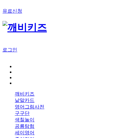
유료신청
로그인
깨비키즈
낱말카드
영어그림사전
구구단
색칠놀이
공룡탐험
세이영어