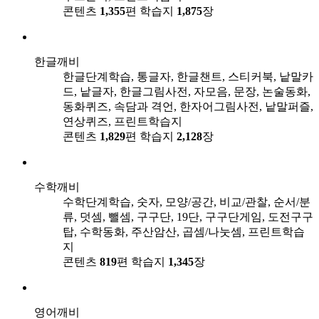
콘텐츠
1,355
편
학습지
1,875
장
한글깨비
한글단계학습, 통글자, 한글챈트, 스티커북, 낱말카
드, 낱글자, 한글그림사전, 자모음, 문장, 논술동화,
동화퀴즈, 속담과 격언, 한자어그림사전, 낱말퍼즐,
연상퀴즈, 프린트학습지
콘텐츠
1,829
편
학습지
2,128
장
수학깨비
수학단계학습, 숫자, 모양/공간, 비교/관찰, 순서/분
류, 덧셈, 뺄셈, 구구단, 19단, 구구단게임, 도전구구
탑, 수학동화, 주산암산, 곱셈/나눗셈, 프린트학습
지
콘텐츠
819
편
학습지
1,345
장
영어깨비