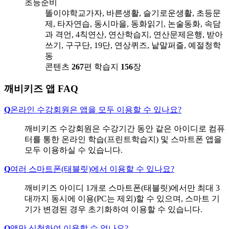
초등준비
똘이야학교가자, 바른생활, 슬기로운생활, 초등문
제, 타자연습, 동시마을, 동화읽기, 논술동화, 속담
과 격언, 4칙연산, 연산학습지, 연산문제은행, 받아
쓰기, 구구단, 19단, 연상퀴즈, 낱말퍼즐, 예절청학
동
콘텐츠
267
편
학습지
156
장
깨비키즈 앱 FAQ
Q
온라인 수강회원은 앱을 모두 이용할 수 있나요?
깨비키즈 수강회원은 수강기간 동안 같은 아이디로 컴퓨
터를 통한 온라인 학습(프린트학습지) 및 스마트폰 앱을
모두 이용하실 수 있습니다.
Q
여러 스마트폰(태블릿)에서 이용할 수 있나요?
깨비키즈 아이디 1개로 스마트폰(태블릿)에서만 최대 3
대까지 동시에 이용(PC는 제외)할 수 있으며, 스마트 기
기가 변경된 경우 초기화하여 이용할 수 있습니다.
Q
앱만 신청하여 이용할 수 없나요?