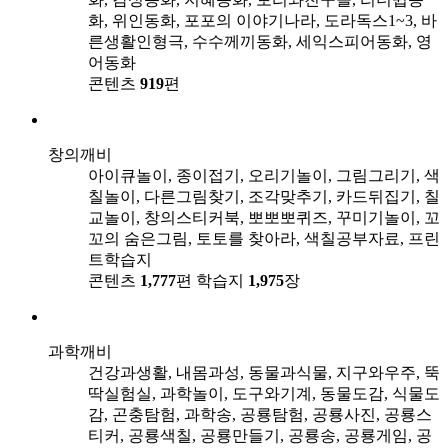
화, 위인동화, 포포의 이야기나라, 도라독스1~3, 바
른생활인형극, 수수께끼동화, 세익스피어동화, 영
어동화
콘텐츠
919
편
창의깨비
아이큐놀이, 종이접기, 오리기놀이, 그림그리기, 색
칠놀이, 다른그림찾기, 조각맞추기, 카드뒤집기, 칠
교놀이, 창의스티커북, 뽀뽀뽀퀴즈, 꾸미기놀이, 꼬
꼬의 숨은그림, 토토를 찾아라, 색칠공부자료, 프린
트학습지
콘텐츠
1,777
편
학습지
1,975
장
과학깨비
건강과생활, 내몸과성, 동물과식물, 지구와우주, 뚝
딱실험실, 과학놀이, 도구와기계, 동물도감, 식물도
감, 곤충탐험, 과학송, 공룡탐험, 공룡사진, 공룡스
티커, 공룡색칠, 공룡만들기, 공룡송, 공룡게임, 공