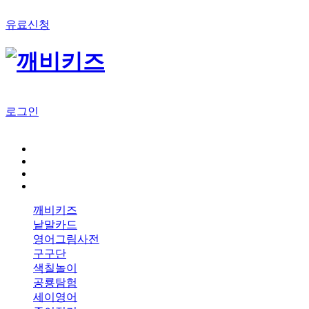
유료신청
로그인
깨비키즈
낱말카드
영어그림사전
구구단
색칠놀이
공룡탐험
세이영어