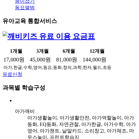
종이접기
동요앨범
유아교육 통합서비스
1개월
3개월
6개월
12개월
17,000원
45,000원
81,000원
144,000원
아가,한글,수학,영어,동요,동화,창의,과학,한자,월드,초등
유료신청
과목별 학습구성
아가깨비
아가생활놀이, 아가생활안전, 아가역할놀이, 아가
동화, EQ동화, 자연관찰, 아가한글, 아가수학, 아가
영어, 아가챈트, 낱말카드, 소리창고, 아가체조, 마
우스놀이, 프린트학습지