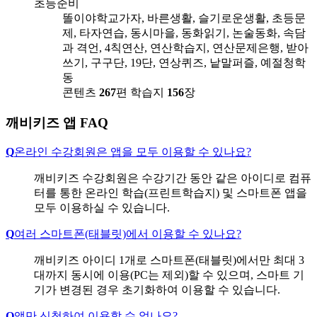
초등준비
똘이야학교가자, 바른생활, 슬기로운생활, 초등문
제, 타자연습, 동시마을, 동화읽기, 논술동화, 속담
과 격언, 4칙연산, 연산학습지, 연산문제은행, 받아
쓰기, 구구단, 19단, 연상퀴즈, 낱말퍼즐, 예절청학
동
콘텐츠
267
편
학습지
156
장
깨비키즈 앱 FAQ
Q
온라인 수강회원은 앱을 모두 이용할 수 있나요?
깨비키즈 수강회원은 수강기간 동안 같은 아이디로 컴퓨
터를 통한 온라인 학습(프린트학습지) 및 스마트폰 앱을
모두 이용하실 수 있습니다.
Q
여러 스마트폰(태블릿)에서 이용할 수 있나요?
깨비키즈 아이디 1개로 스마트폰(태블릿)에서만 최대 3
대까지 동시에 이용(PC는 제외)할 수 있으며, 스마트 기
기가 변경된 경우 초기화하여 이용할 수 있습니다.
Q
앱만 신청하여 이용할 수 없나요?