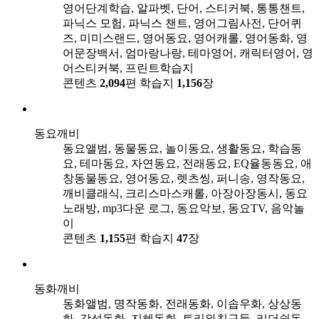
영어단계학습, 알파벳, 단어, 스티커북, 통통챈트,
파닉스 모험, 파닉스 챈트, 영어그림사전, 단어퀴
즈, 미미스랜드, 영어동요, 영어캐롤, 영어동화, 영
어문장백서, 엄마랑나랑, 테마영어, 캐릭터영어, 영
어스티커북, 프린트학습지
콘텐츠
2,094
편
학습지
1,156
장
동요깨비
동요앨범, 동물동요, 놀이동요, 생활동요, 학습동
요, 테마동요, 자연동요, 전래동요, EQ율동동요, 애
창동물동요, 영어동요, 렛츠씽, 퍼니송, 영작동요,
깨비클래식, 크리스마스캐롤, 아장아장동시, 동요
노래방, mp3다운 로그, 동요악보, 동요TV, 음악놀
이
콘텐츠
1,155
편
학습지
47
장
동화깨비
동화앨범, 명작동화, 전래동화, 이솝우화, 상상동
화, 감성동화, 지혜동화, 토리와친구들, 리더쉽동