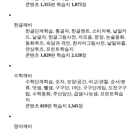
콘텐츠
1,355
편
학습지
1,875
장
한글깨비
한글단계학습, 통글자, 한글챈트, 스티커북, 낱말카
드, 낱글자, 한글그림사전, 자모음, 문장, 논술동화,
동화퀴즈, 속담과 격언, 한자어그림사전, 낱말퍼즐,
연상퀴즈, 프린트학습지
콘텐츠
1,829
편
학습지
2,128
장
수학깨비
수학단계학습, 숫자, 모양/공간, 비교/관찰, 순서/분
류, 덧셈, 뺄셈, 구구단, 19단, 구구단게임, 도전구구
탑, 수학동화, 주산암산, 곱셈/나눗셈, 프린트학습
지
콘텐츠
819
편
학습지
1,345
장
영어깨비