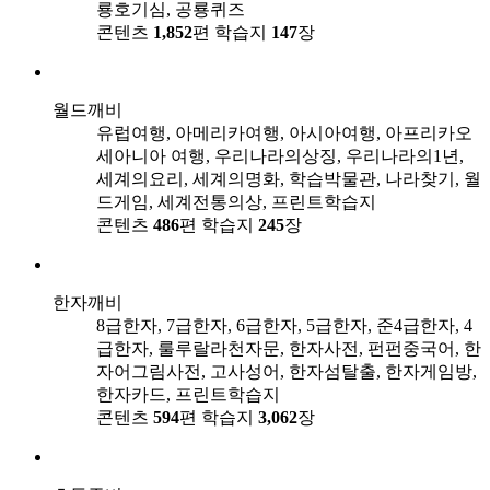
룡호기심, 공룡퀴즈
콘텐츠
1,852
편
학습지
147
장
월드깨비
유럽여행, 아메리카여행, 아시아여행, 아프리카오
세아니아 여행, 우리나라의상징, 우리나라의1년,
세계의요리, 세계의명화, 학습박물관, 나라찾기, 월
드게임, 세계전통의상, 프린트학습지
콘텐츠
486
편
학습지
245
장
한자깨비
8급한자, 7급한자, 6급한자, 5급한자, 준4급한자, 4
급한자, 룰루랄라천자문, 한자사전, 펀펀중국어, 한
자어그림사전, 고사성어, 한자섬탈출, 한자게임방,
한자카드, 프린트학습지
콘텐츠
594
편
학습지
3,062
장