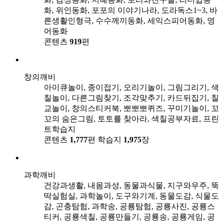
화, 위인동화, 포포의 이야기나라, 도라독스1~3, 바
른생활인형극, 수수께끼동화, 세익스피어동화, 영
어동화
콘텐츠
919
편
창의깨비
아이큐놀이, 종이접기, 오리기놀이, 그림그리기, 색
칠놀이, 다른그림찾기, 조각맞추기, 카드뒤집기, 칠
교놀이, 창의스티커북, 뽀뽀뽀퀴즈, 꾸미기놀이, 꼬
꼬의 숨은그림, 토토를 찾아라, 색칠공부자료, 프린
트학습지
콘텐츠
1,777
편
학습지
1,975
장
과학깨비
건강과생활, 내몸과성, 동물과식물, 지구와우주, 뚝
딱실험실, 과학놀이, 도구와기계, 동물도감, 식물도
감, 곤충탐험, 과학송, 공룡탐험, 공룡사진, 공룡스
티커, 공룡색칠, 공룡만들기, 공룡송, 공룡게임, 공