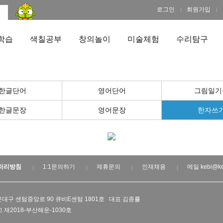
로그인
회원가입
학습
색칠공부
창의놀이
미술체험
수리탐구
한글단어
영어단어
그림일기
한글문장
영어문장
한자쓰
처리방침
1:1문의하기
제휴문의
인재채용
메일 kebi@ke
대구 센텀중앙로 90 큐비E센텀 1801호 대표 김종률
 재2018-부산해운-1030호