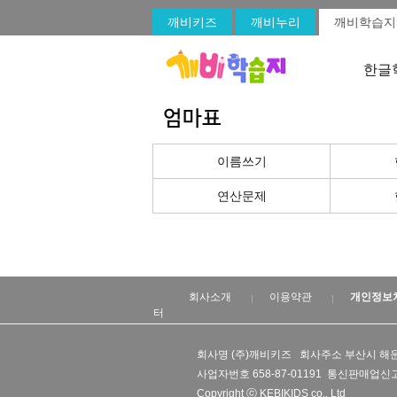
깨비키즈
깨비누리
깨비학습지
한글
이름쓰기
연산문제
회사소개
이용약관
개인정보
터
회사명 (주)깨비키즈 회사주소 부산시 해운
사업자번호 658-87-01191 통신판매업신고
Copyright ⓒ KEBIKIDS co., Ltd