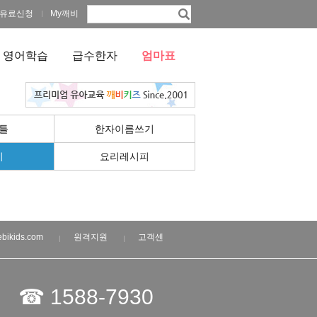
유료신청
My깨비
영어학습
급수한자
엄마표
틀
한자이름쓰기
기
요리레시피
bikids.com
원격지원
고객센
☎ 1588-7930