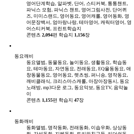
영어단계학습, 알파벳, 단어, 스티커북, 통통챈트,
파닉스 모험, 파닉스 챈트, 영어그림사전, 단어퀴
즈, 미미스랜드, 영어동요, 영어캐롤, 영어동화, 영
어문장백서, 엄마랑나랑, 테마영어, 캐릭터영어, 영
어스티커북, 프린트학습지
콘텐츠
2,094
편
학습지
1,156
장
동요깨비
동요앨범, 동물동요, 놀이동요, 생활동요, 학습동
요, 테마동요, 자연동요, 전래동요, EQ율동동요, 애
창동물동요, 영어동요, 렛츠씽, 퍼니송, 영작동요,
깨비클래식, 크리스마스캐롤, 아장아장동시, 동요
노래방, mp3다운 로그, 동요악보, 동요TV, 음악놀
이
콘텐츠
1,155
편
학습지
47
장
동화깨비
동화앨범, 명작동화, 전래동화, 이솝우화, 상상동
화, 감성동화, 지혜동화, 토리와친구들, 리더쉽동