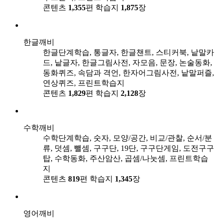
콘텐츠
1,355
편
학습지
1,875
장
한글깨비
한글단계학습, 통글자, 한글챈트, 스티커북, 낱말카
드, 낱글자, 한글그림사전, 자모음, 문장, 논술동화,
동화퀴즈, 속담과 격언, 한자어그림사전, 낱말퍼즐,
연상퀴즈, 프린트학습지
콘텐츠
1,829
편
학습지
2,128
장
수학깨비
수학단계학습, 숫자, 모양/공간, 비교/관찰, 순서/분
류, 덧셈, 뺄셈, 구구단, 19단, 구구단게임, 도전구구
탑, 수학동화, 주산암산, 곱셈/나눗셈, 프린트학습
지
콘텐츠
819
편
학습지
1,345
장
영어깨비