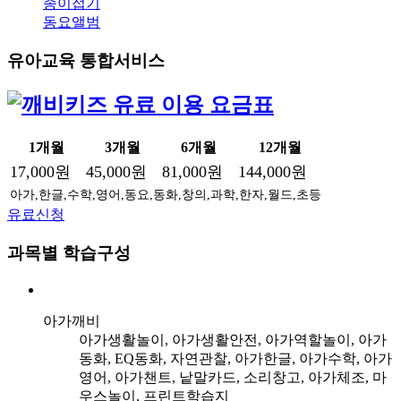
종이접기
동요앨범
유아교육 통합서비스
1개월
3개월
6개월
12개월
17,000원
45,000원
81,000원
144,000원
아가,한글,수학,영어,동요,동화,창의,과학,한자,월드,초등
유료신청
과목별 학습구성
아가깨비
아가생활놀이, 아가생활안전, 아가역할놀이, 아가
동화, EQ동화, 자연관찰, 아가한글, 아가수학, 아가
영어, 아가챈트, 낱말카드, 소리창고, 아가체조, 마
우스놀이, 프린트학습지