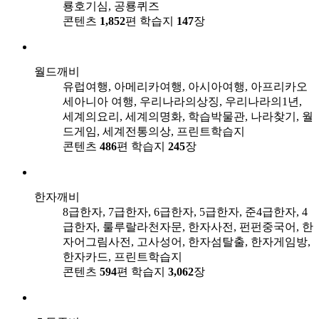
룡호기심, 공룡퀴즈
콘텐츠
1,852
편
학습지
147
장
월드깨비
유럽여행, 아메리카여행, 아시아여행, 아프리카오
세아니아 여행, 우리나라의상징, 우리나라의1년,
세계의요리, 세계의명화, 학습박물관, 나라찾기, 월
드게임, 세계전통의상, 프린트학습지
콘텐츠
486
편
학습지
245
장
한자깨비
8급한자, 7급한자, 6급한자, 5급한자, 준4급한자, 4
급한자, 룰루랄라천자문, 한자사전, 펀펀중국어, 한
자어그림사전, 고사성어, 한자섬탈출, 한자게임방,
한자카드, 프린트학습지
콘텐츠
594
편
학습지
3,062
장