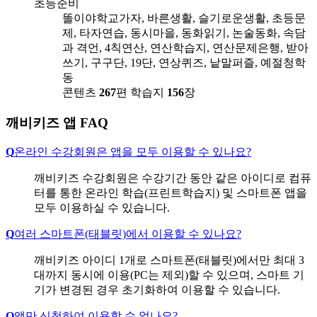
초등준비
똘이야학교가자, 바른생활, 슬기로운생활, 초등문
제, 타자연습, 동시마을, 동화읽기, 논술동화, 속담
과 격언, 4칙연산, 연산학습지, 연산문제은행, 받아
쓰기, 구구단, 19단, 연상퀴즈, 낱말퍼즐, 예절청학
동
콘텐츠
267
편
학습지
156
장
깨비키즈 앱 FAQ
Q
온라인 수강회원은 앱을 모두 이용할 수 있나요?
깨비키즈 수강회원은 수강기간 동안 같은 아이디로 컴퓨
터를 통한 온라인 학습(프린트학습지) 및 스마트폰 앱을
모두 이용하실 수 있습니다.
Q
여러 스마트폰(태블릿)에서 이용할 수 있나요?
깨비키즈 아이디 1개로 스마트폰(태블릿)에서만 최대 3
대까지 동시에 이용(PC는 제외)할 수 있으며, 스마트 기
기가 변경된 경우 초기화하여 이용할 수 있습니다.
Q
앱만 신청하여 이용할 수 없나요?