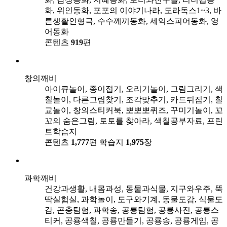
화, 위인동화, 포포의 이야기나라, 도라독스1~3, 바
른생활인형극, 수수께끼동화, 세익스피어동화, 영
어동화
콘텐츠
919
편
창의깨비
아이큐놀이, 종이접기, 오리기놀이, 그림그리기, 색
칠놀이, 다른그림찾기, 조각맞추기, 카드뒤집기, 칠
교놀이, 창의스티커북, 뽀뽀뽀퀴즈, 꾸미기놀이, 꼬
꼬의 숨은그림, 토토를 찾아라, 색칠공부자료, 프린
트학습지
콘텐츠
1,777
편
학습지
1,975
장
과학깨비
건강과생활, 내몸과성, 동물과식물, 지구와우주, 뚝
딱실험실, 과학놀이, 도구와기계, 동물도감, 식물도
감, 곤충탐험, 과학송, 공룡탐험, 공룡사진, 공룡스
티커, 공룡색칠, 공룡만들기, 공룡송, 공룡게임, 공