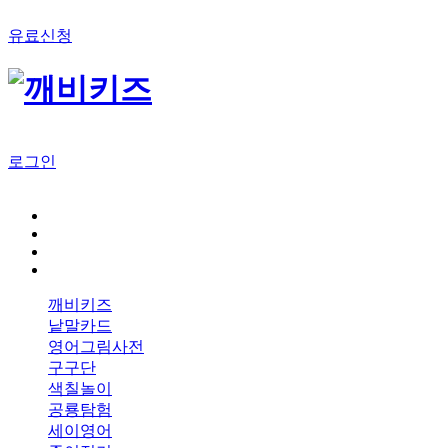
유료신청
로그인
깨비키즈
낱말카드
영어그림사전
구구단
색칠놀이
공룡탐험
세이영어