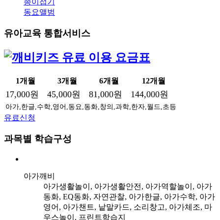
종이접기
동요앨범
유아교육 통합서비스
1개월
3개월
6개월
12개월
17,000원
45,000원
81,000원
144,000원
아가,한글,수학,영어,동요,동화,창의,과학,한자,월드,초등
유료신청
과목별 학습구성
아가깨비
아가생활놀이, 아가생활안전, 아가역할놀이, 아가
동화, EQ동화, 자연관찰, 아가한글, 아가수학, 아가
영어, 아가챈트, 낱말카드, 소리창고, 아가체조, 마
우스놀이, 프린트학습지