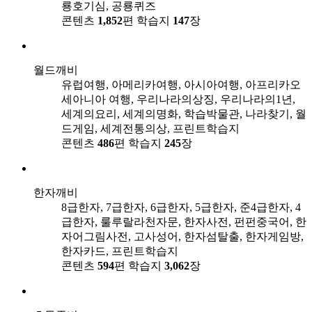
룡호기심, 공룡퀴즈
콘텐츠
1,852
편
학습지
147
장
월드깨비
유럽여행, 아메리카여행, 아시아여행, 아프리카오
세아니아 여행, 우리나라의상징, 우리나라의1년,
세계의요리, 세계의명화, 학습박물관, 나라찾기, 월
드게임, 세계전통의상, 프린트학습지
콘텐츠
486
편
학습지
245
장
한자깨비
8급한자, 7급한자, 6급한자, 5급한자, 준4급한자, 4
급한자, 룰루랄라천자문, 한자사전, 펀펀중국어, 한
자어그림사전, 고사성어, 한자섬탈출, 한자게임방,
한자카드, 프린트학습지
콘텐츠
594
편
학습지
3,062
장