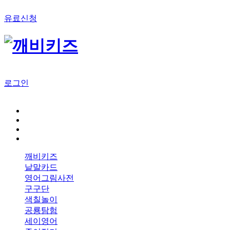
유료신청
로그인
깨비키즈
낱말카드
영어그림사전
구구단
색칠놀이
공룡탐험
세이영어