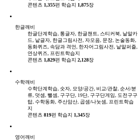
콘텐츠
1,355
편
학습지
1,875
장
한글깨비
한글단계학습, 통글자, 한글챈트, 스티커북, 낱말카
드, 낱글자, 한글그림사전, 자모음, 문장, 논술동화,
동화퀴즈, 속담과 격언, 한자어그림사전, 낱말퍼즐,
연상퀴즈, 프린트학습지
콘텐츠
1,829
편
학습지
2,128
장
수학깨비
수학단계학습, 숫자, 모양/공간, 비교/관찰, 순서/분
류, 덧셈, 뺄셈, 구구단, 19단, 구구단게임, 도전구구
탑, 수학동화, 주산암산, 곱셈/나눗셈, 프린트학습
지
콘텐츠
819
편
학습지
1,345
장
영어깨비