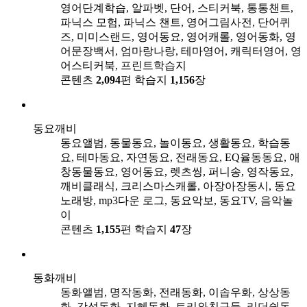
영어단계학습, 알파벳, 단어, 스티커북, 통통챈트,
파닉스 모험, 파닉스 챈트, 영어그림사전, 단어퀴
즈, 미미스랜드, 영어동요, 영어캐롤, 영어동화, 영
어문장백서, 엄마랑나랑, 테마영어, 캐릭터영어, 영
어스티커북, 프린트학습지
콘텐츠
2,094
편
학습지
1,156
장
동요깨비
동요앨범, 동물동요, 놀이동요, 생활동요, 학습동
요, 테마동요, 자연동요, 전래동요, EQ율동동요, 애
창동물동요, 영어동요, 렛츠씽, 퍼니송, 영작동요,
깨비클래식, 크리스마스캐롤, 아장아장동시, 동요
노래방, mp3다운 로그, 동요악보, 동요TV, 음악놀
이
콘텐츠
1,155
편
학습지
47
장
동화깨비
동화앨범, 명작동화, 전래동화, 이솝우화, 상상동
화, 감성동화, 지혜동화, 토리와친구들, 리더쉽동