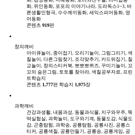
화, 위인동화, 포포의 이야기나라, 도라독스1~3, 바
른생활인형극, 수수께끼동화, 세익스피어동화, 영
어동화
콘텐츠
919
편
창의깨비
아이큐놀이, 종이접기, 오리기놀이, 그림그리기, 색
칠놀이, 다른그림찾기, 조각맞추기, 카드뒤집기, 칠
교놀이, 창의스티커북, 뽀뽀뽀퀴즈, 꾸미기놀이, 꼬
꼬의 숨은그림, 토토를 찾아라, 색칠공부자료, 프린
트학습지
콘텐츠
1,777
편
학습지
1,975
장
과학깨비
건강과생활, 내몸과성, 동물과식물, 지구와우주, 뚝
딱실험실, 과학놀이, 도구와기계, 동물도감, 식물도
감, 곤충탐험, 과학송, 공룡탐험, 공룡사진, 공룡스
티커, 공룡색칠, 공룡만들기, 공룡송, 공룡게임, 공