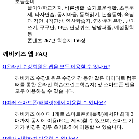
초등준비
똘이야학교가자, 바른생활, 슬기로운생활, 초등문
제, 타자연습, 동시마을, 동화읽기, 논술동화, 속담
과 격언, 4칙연산, 연산학습지, 연산문제은행, 받아
쓰기, 구구단, 19단, 연상퀴즈, 낱말퍼즐, 예절청학
동
콘텐츠
267
편
학습지
156
장
깨비키즈 앱 FAQ
Q
온라인 수강회원은 앱을 모두 이용할 수 있나요?
깨비키즈 수강회원은 수강기간 동안 같은 아이디로 컴퓨
터를 통한 온라인 학습(프린트학습지) 및 스마트폰 앱을
모두 이용하실 수 있습니다.
Q
여러 스마트폰(태블릿)에서 이용할 수 있나요?
깨비키즈 아이디 1개로 스마트폰(태블릿)에서만 최대 3
대까지 동시에 이용(PC는 제외)할 수 있으며, 스마트 기
기가 변경된 경우 초기화하여 이용할 수 있습니다.
Q
앱만 신청하여 이용할 수 없나요?