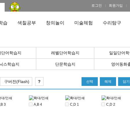
로그인
회원가입
학습
색칠공부
창의놀이
미술체험
수리탐구
어단어학습지
레벨단어학습지
일일단어학
닉스학습지
단문학습지
영어동화
구버전(Flash)
?
선택
해제
담기
,B 3
A,B 4
C,D 1
C,D 2