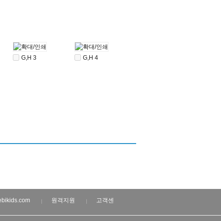
G,H 3
G,H 4
bikids.com
원격지원
고객센