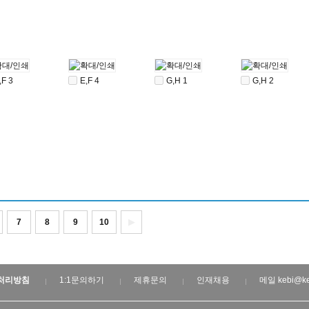
,F 3
E,F 4
G,H 1
G,H 2
7
8
9
10
▶
처리방침
1:1문의하기
제휴문의
인재채용
메일 kebi@ke