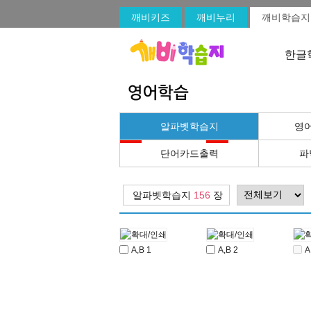
깨비키즈
깨비누리
깨비학습지
한글
알파벳학습지
영
체험
체험
단어카드출력
파
알파벳학습지
156
장
A,B 1
A,B 2
A