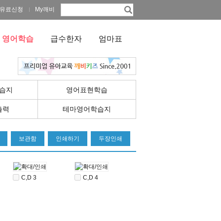
유료신청
My깨비
영어학습
급수한자
엄마표
습지
영어표현학습
출력
테마영어학습지
보관함
인쇄하기
두장인쇄
C,D 3
C,D 4