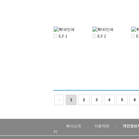
E,F 1
E,F 2
E
◀
1
2
3
4
5
6
회사소개
이용약관
개인정보
터