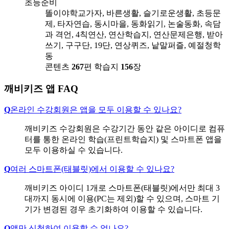
초등준비
똘이야학교가자, 바른생활, 슬기로운생활, 초등문
제, 타자연습, 동시마을, 동화읽기, 논술동화, 속담
과 격언, 4칙연산, 연산학습지, 연산문제은행, 받아
쓰기, 구구단, 19단, 연상퀴즈, 낱말퍼즐, 예절청학
동
콘텐츠
267
편
학습지
156
장
깨비키즈 앱 FAQ
Q
온라인 수강회원은 앱을 모두 이용할 수 있나요?
깨비키즈 수강회원은 수강기간 동안 같은 아이디로 컴퓨
터를 통한 온라인 학습(프린트학습지) 및 스마트폰 앱을
모두 이용하실 수 있습니다.
Q
여러 스마트폰(태블릿)에서 이용할 수 있나요?
깨비키즈 아이디 1개로 스마트폰(태블릿)에서만 최대 3
대까지 동시에 이용(PC는 제외)할 수 있으며, 스마트 기
기가 변경된 경우 초기화하여 이용할 수 있습니다.
Q
앱만 신청하여 이용할 수 없나요?