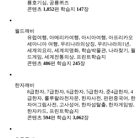
룡호기심, 공룡퀴즈
콘텐츠
1,852
편
학습지
147
장
월드깨비
유럽여행, 아메리카여행, 아시아여행, 아프리카오
세아니아 여행, 우리나라의상징, 우리나라의1년,
세계의요리, 세계의명화, 학습박물관, 나라찾기, 월
드게임, 세계전통의상, 프린트학습지
콘텐츠
486
편
학습지
245
장
한자깨비
8급한자, 7급한자, 6급한자, 5급한자, 준4급한자, 4
급한자, 룰루랄라천자문, 한자사전, 펀펀중국어, 한
자어그림사전, 고사성어, 한자섬탈출, 한자게임방,
한자카드, 프린트학습지
콘텐츠
594
편
학습지
3,062
장