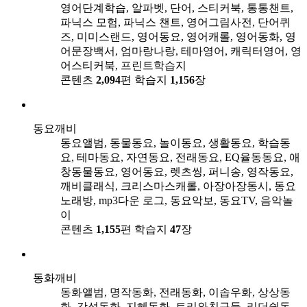
영어단계학습, 알파벳, 단어, 스티커북, 통통챈트,
파닉스 모험, 파닉스 챈트, 영어그림사전, 단어퀴
즈, 미미스랜드, 영어동요, 영어캐롤, 영어동화, 영
어문장백서, 엄마랑나랑, 테마영어, 캐릭터영어, 영
어스티커북, 프린트학습지
콘텐츠
2,094
편
학습지
1,156
장
동요깨비
동요앨범, 동물동요, 놀이동요, 생활동요, 학습동
요, 테마동요, 자연동요, 전래동요, EQ율동동요, 애
창동물동요, 영어동요, 렛츠씽, 퍼니송, 영작동요,
깨비클래식, 크리스마스캐롤, 아장아장동시, 동요
노래방, mp3다운 로그, 동요악보, 동요TV, 음악놀
이
콘텐츠
1,155
편
학습지
47
장
동화깨비
동화앨범, 명작동화, 전래동화, 이솝우화, 상상동
화, 감성동화, 지혜동화, 토리와친구들, 리더쉽동