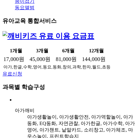
종이접기
동요앨범
유아교육 통합서비스
1개월
3개월
6개월
12개월
17,000원
45,000원
81,000원
144,000원
아가,한글,수학,영어,동요,동화,창의,과학,한자,월드,초등
유료신청
과목별 학습구성
아가깨비
아가생활놀이, 아가생활안전, 아가역할놀이, 아가
동화, EQ동화, 자연관찰, 아가한글, 아가수학, 아가
영어, 아가챈트, 낱말카드, 소리창고, 아가체조, 마
우스놀이, 프린트학습지