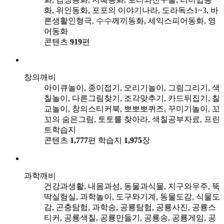
화, 위인동화, 포포의 이야기나라, 도라독스1~3, 바
른생활인형극, 수수께끼동화, 세익스피어동화, 영
어동화
콘텐츠
919
편
창의깨비
아이큐놀이, 종이접기, 오리기놀이, 그림그리기, 색
칠놀이, 다른그림찾기, 조각맞추기, 카드뒤집기, 칠
교놀이, 창의스티커북, 뽀뽀뽀퀴즈, 꾸미기놀이, 꼬
꼬의 숨은그림, 토토를 찾아라, 색칠공부자료, 프린
트학습지
콘텐츠
1,777
편
학습지
1,975
장
과학깨비
건강과생활, 내몸과성, 동물과식물, 지구와우주, 뚝
딱실험실, 과학놀이, 도구와기계, 동물도감, 식물도
감, 곤충탐험, 과학송, 공룡탐험, 공룡사진, 공룡스
티커, 공룡색칠, 공룡만들기, 공룡송, 공룡게임, 공