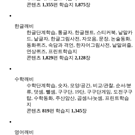
콘텐츠
1,355
편
학습지
1,875
장
한글깨비
한글단계학습, 통글자, 한글챈트, 스티커북, 낱말카
드, 낱글자, 한글그림사전, 자모음, 문장, 논술동화,
동화퀴즈, 속담과 격언, 한자어그림사전, 낱말퍼즐,
연상퀴즈, 프린트학습지
콘텐츠
1,829
편
학습지
2,128
장
수학깨비
수학단계학습, 숫자, 모양/공간, 비교/관찰, 순서/분
류, 덧셈, 뺄셈, 구구단, 19단, 구구단게임, 도전구구
탑, 수학동화, 주산암산, 곱셈/나눗셈, 프린트학습
지
콘텐츠
819
편
학습지
1,345
장
영어깨비