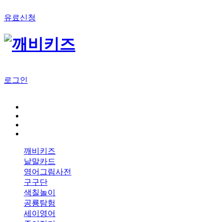
유료신청
로그인
깨비키즈
낱말카드
영어그림사전
구구단
색칠놀이
공룡탐험
세이영어