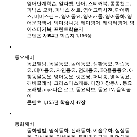
영어단계학습, 알파벳, 단어, 스티커북, 통통챈트,
파닉스 모험, 파닉스 챈트, 영어그림사전, 단어퀴
즈, 미미스랜드, 영어동요, 영어캐롤, 영어동화, 영
어문장백서, 엄마랑나랑, 테마영어, 캐릭터영어, 영
어스티커북, 프린트학습지
콘텐츠
2,094
편
학습지
1,156
장
동요깨비
동요앨범, 동물동요, 놀이동요, 생활동요, 학습동
요, 테마동요, 자연동요, 전래동요, EQ율동동요, 애
창동물동요, 영어동요, 렛츠씽, 퍼니송, 영작동요,
깨비클래식, 크리스마스캐롤, 아장아장동시, 동요
노래방, mp3다운 로그, 동요악보, 동요TV, 음악놀
이
콘텐츠
1,155
편
학습지
47
장
동화깨비
동화앨범, 명작동화, 전래동화, 이솝우화, 상상동
화, 감성동화, 지혜동화, 토리와친구들, 리더쉽동