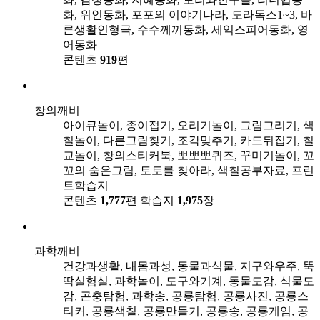
화, 위인동화, 포포의 이야기나라, 도라독스1~3, 바
른생활인형극, 수수께끼동화, 세익스피어동화, 영
어동화
콘텐츠
919
편
창의깨비
아이큐놀이, 종이접기, 오리기놀이, 그림그리기, 색
칠놀이, 다른그림찾기, 조각맞추기, 카드뒤집기, 칠
교놀이, 창의스티커북, 뽀뽀뽀퀴즈, 꾸미기놀이, 꼬
꼬의 숨은그림, 토토를 찾아라, 색칠공부자료, 프린
트학습지
콘텐츠
1,777
편
학습지
1,975
장
과학깨비
건강과생활, 내몸과성, 동물과식물, 지구와우주, 뚝
딱실험실, 과학놀이, 도구와기계, 동물도감, 식물도
감, 곤충탐험, 과학송, 공룡탐험, 공룡사진, 공룡스
티커, 공룡색칠, 공룡만들기, 공룡송, 공룡게임, 공