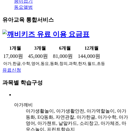
종이접기
동요앨범
유아교육 통합서비스
1개월
3개월
6개월
12개월
17,000원
45,000원
81,000원
144,000원
아가,한글,수학,영어,동요,동화,창의,과학,한자,월드,초등
유료신청
과목별 학습구성
아가깨비
아가생활놀이, 아가생활안전, 아가역할놀이, 아가
동화, EQ동화, 자연관찰, 아가한글, 아가수학, 아가
영어, 아가챈트, 낱말카드, 소리창고, 아가체조, 마
우스놀이, 프린트학습지