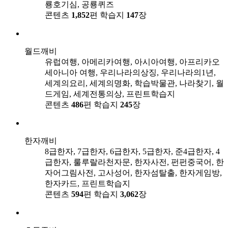
룡호기심, 공룡퀴즈
콘텐츠
1,852
편
학습지
147
장
월드깨비
유럽여행, 아메리카여행, 아시아여행, 아프리카오
세아니아 여행, 우리나라의상징, 우리나라의1년,
세계의요리, 세계의명화, 학습박물관, 나라찾기, 월
드게임, 세계전통의상, 프린트학습지
콘텐츠
486
편
학습지
245
장
한자깨비
8급한자, 7급한자, 6급한자, 5급한자, 준4급한자, 4
급한자, 룰루랄라천자문, 한자사전, 펀펀중국어, 한
자어그림사전, 고사성어, 한자섬탈출, 한자게임방,
한자카드, 프린트학습지
콘텐츠
594
편
학습지
3,062
장