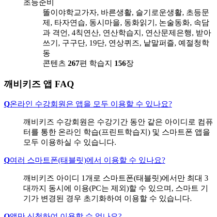
초등준비
똘이야학교가자, 바른생활, 슬기로운생활, 초등문
제, 타자연습, 동시마을, 동화읽기, 논술동화, 속담
과 격언, 4칙연산, 연산학습지, 연산문제은행, 받아
쓰기, 구구단, 19단, 연상퀴즈, 낱말퍼즐, 예절청학
동
콘텐츠
267
편
학습지
156
장
깨비키즈 앱 FAQ
Q
온라인 수강회원은 앱을 모두 이용할 수 있나요?
깨비키즈 수강회원은 수강기간 동안 같은 아이디로 컴퓨
터를 통한 온라인 학습(프린트학습지) 및 스마트폰 앱을
모두 이용하실 수 있습니다.
Q
여러 스마트폰(태블릿)에서 이용할 수 있나요?
깨비키즈 아이디 1개로 스마트폰(태블릿)에서만 최대 3
대까지 동시에 이용(PC는 제외)할 수 있으며, 스마트 기
기가 변경된 경우 초기화하여 이용할 수 있습니다.
Q
앱만 신청하여 이용할 수 없나요?