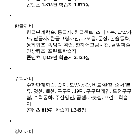
콘텐츠
1,355
편
학습지
1,875
장
한글깨비
한글단계학습, 통글자, 한글챈트, 스티커북, 낱말카
드, 낱글자, 한글그림사전, 자모음, 문장, 논술동화,
동화퀴즈, 속담과 격언, 한자어그림사전, 낱말퍼즐,
연상퀴즈, 프린트학습지
콘텐츠
1,829
편
학습지
2,128
장
수학깨비
수학단계학습, 숫자, 모양/공간, 비교/관찰, 순서/분
류, 덧셈, 뺄셈, 구구단, 19단, 구구단게임, 도전구구
탑, 수학동화, 주산암산, 곱셈/나눗셈, 프린트학습
지
콘텐츠
819
편
학습지
1,345
장
영어깨비