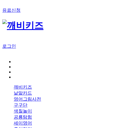
유료신청
로그인
깨비키즈
낱말카드
영어그림사전
구구단
색칠놀이
공룡탐험
세이영어