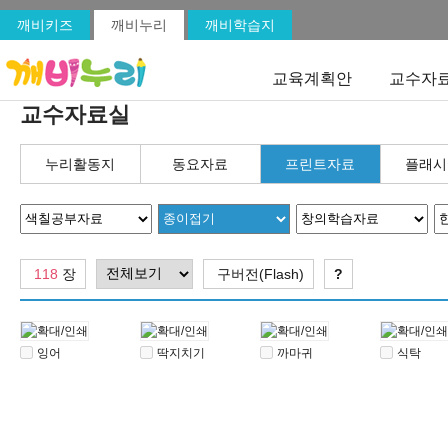
깨비키즈
깨비누리
깨비학습지
교육계획안
교수자
교수자료실
누리활동지
동요자료
프린트자료
플래시
118
장
구버전(Flash)
?
잉어
딱지치기
까마귀
식탁