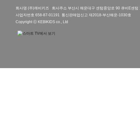
회사명 (주)깨비키즈 회사주소 부산시 해운대구 센텀중앙로 90 큐비E센텀 
사업자번호 658-87-01191 통신판매업신고 재2018-부산해운-1030호
Copyright ⓒ KEBIKIDS co., Ltd