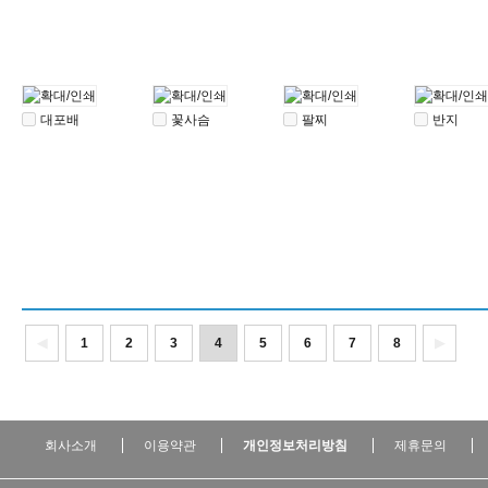
대포배
꽃사슴
팔찌
반지
◀
1
2
3
4
5
6
7
8
▶
회사소개
이용약관
개인정보처리방침
제휴문의