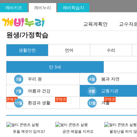
깨비키즈
깨비누리
깨비학습지
교육계획안
교수자
원생/가정학습
생활안전
언어
수리
만 3세
우리 원
봄과 자연
여름과 건강
교통기관
콘텐츠
콘텐츠
콘텐츠
환경과 생활
겨울
옷을 깨끗이 입어요!
공연 예절을 지켜요
물장난을 하지 