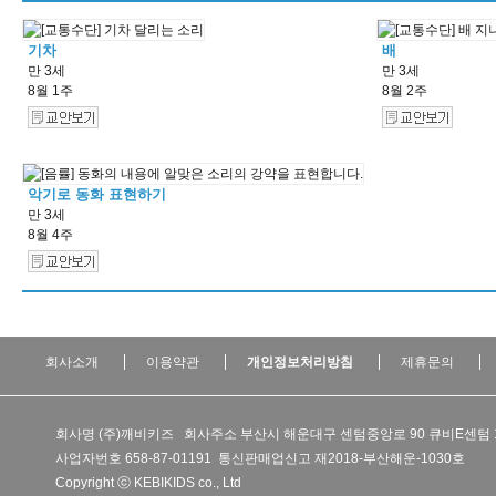
기차
배
만 3세
만 3세
8월 1주
8월 2주
악기로 동화 표현하기
만 3세
8월 4주
회사소개
이용약관
개인정보처리방침
제휴문의
회사명 (주)깨비키즈 회사주소 부산시 해운대구 센텀중앙로 90 큐비E센텀 
사업자번호 658-87-01191 통신판매업신고 재2018-부산해운-1030호
Copyright ⓒ KEBIKIDS co., Ltd