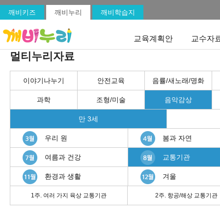
깨비키즈
깨비누리
깨비학습지
교육계획안
교수자
멀티누리자료
이야기나누기
안전교육
음률/새노래/명화
과학
조형/미술
음악감상
만 3세
우리 원
봄과 자연
여름과 건강
교통기관
환경과 생활
겨울
1주. 여러 가지 육상 교통기관
2주. 항공/해상 교통기관