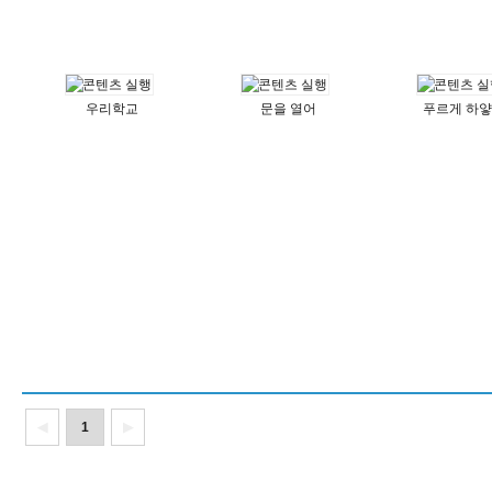
우리학교
문을 열어
푸르게 하
◀
1
▶