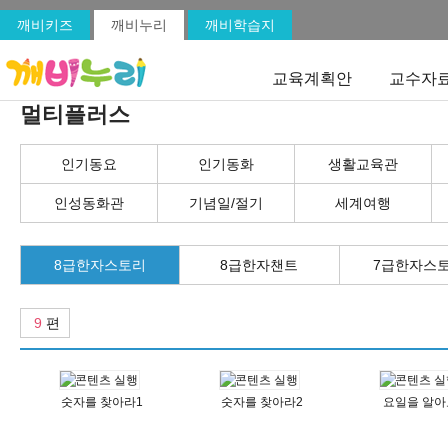
깨비키즈
깨비누리
깨비학습지
교육계획안
교수자
멀티플러스
인기동요
인기동화
생활교육관
인성동화관
기념일/절기
세계여행
8급한자스토리
8급한자챈트
7급한자스
9
편
숫자를 찾아라1
숫자를 찾아라2
요일을 알아