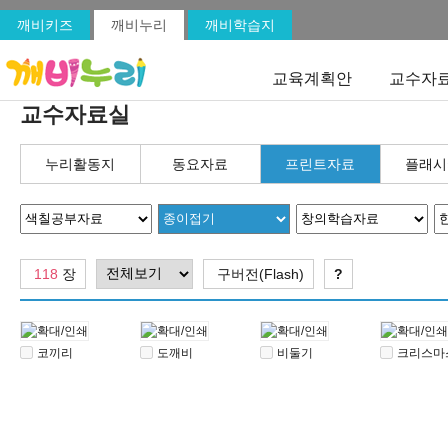
깨비키즈
깨비누리
깨비학습지
교육계획안
교수자
교수자료실
누리활동지
동요자료
프린트자료
플래시
118
장
구버전(Flash)
?
코끼리
도깨비
비둘기
크리스마