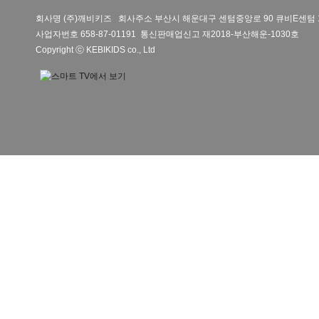
회사명 (주)깨비키즈 회사주소 부산시 해운대구 센텀중앙로 90 큐비E센텀 
사업자번호 658-87-01191 통신판매업신고 재2018-부산해운-1030호
Copyright ⓒ KEBIKIDS co., Ltd