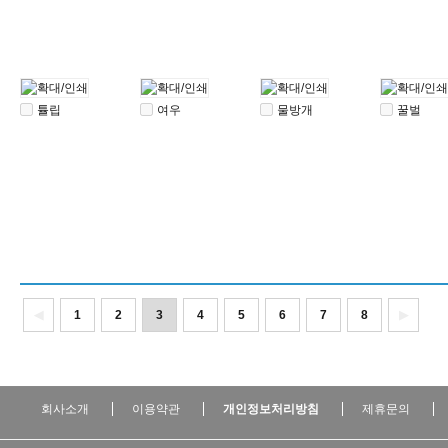
튤립
여우
물방개
꿀벌
◀
1
2
3
4
5
6
7
8
▶
회사소개
이용약관
개인정보처리방침
제휴문의