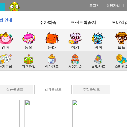
로그인
회원가입
법 안내
주차학습
프린트학습지
모바일
영어
동요
동화
창의
과학
월드
아가동화
자연관찰
아가챈트
처음학습
낱말카드
소리창
신규콘텐츠
인기콘텐츠
추천콘텐츠