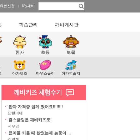
유료신청
My깨비
앱
학습관리
깨비게시판
한자
초등
보물
고
아가체조
마우스놀이
아가학습지
·
한자 자격증 쉽게 땄어요!!!!!!!!
담현이네
·
홈스쿨링은 깨비키즈로!
지우맘
·
큰아들 키울 때 봤었는데 늦둥이 ...
김명희