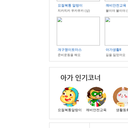
요절복통 알랑이
깨비안전교육
치카치카 푸카푸카 (상)
불이야 불이야 (
개구쟁이토마스
아가생활II
준비운동을 해요
길을 잃었어요
요절복통알랑이
깨비안전교육
생활동