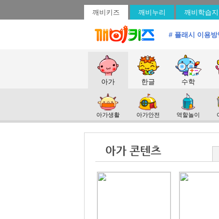
깨비키즈
깨비누리
깨비학습지
# 플래시 이용방
아가
한글
수학
아가생활
아가안전
역할놀이