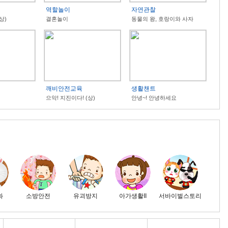
역할놀이
자연관찰
상)
결혼놀이
동물의 왕, 호랑이와 사자
깨비안전교육
생활챈트
으악! 지진이다! (상)
안녕~! 안녕하세요
화
소방안전
유괴방지
아가생활II
서바이벌스토리