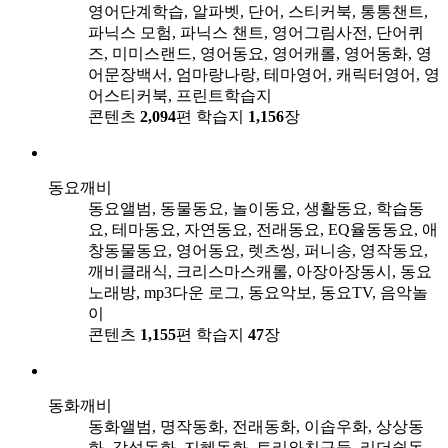
영어단계학습, 알파벳, 단어, 스티커북, 통통챈트,
파닉스 모험, 파닉스 챈트, 영어그림사전, 단어퀴
즈, 미미스랜드, 영어동요, 영어캐롤, 영어동화, 영
어문장백서, 엄마랑나랑, 테마영어, 캐릭터영어, 영
어스티커북, 프린트학습지
콘텐츠
2,094
편
학습지
1,156
장
동요깨비
동요앨범, 동물동요, 놀이동요, 생활동요, 학습동
요, 테마동요, 자연동요, 전래동요, EQ율동동요, 애
창동물동요, 영어동요, 렛츠씽, 퍼니송, 영작동요,
깨비클래식, 크리스마스캐롤, 아장아장동시, 동요
노래방, mp3다운 로그, 동요악보, 동요TV, 음악놀
이
콘텐츠
1,155
편
학습지
47
장
동화깨비
동화앨범, 명작동화, 전래동화, 이솝우화, 상상동
화, 감성동화, 지혜동화, 토리와친구들, 리더쉽동