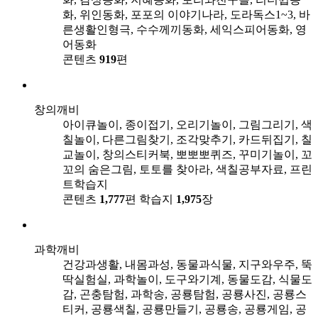
화, 위인동화, 포포의 이야기나라, 도라독스1~3, 바
른생활인형극, 수수께끼동화, 세익스피어동화, 영
어동화
콘텐츠
919
편
창의깨비
아이큐놀이, 종이접기, 오리기놀이, 그림그리기, 색
칠놀이, 다른그림찾기, 조각맞추기, 카드뒤집기, 칠
교놀이, 창의스티커북, 뽀뽀뽀퀴즈, 꾸미기놀이, 꼬
꼬의 숨은그림, 토토를 찾아라, 색칠공부자료, 프린
트학습지
콘텐츠
1,777
편
학습지
1,975
장
과학깨비
건강과생활, 내몸과성, 동물과식물, 지구와우주, 뚝
딱실험실, 과학놀이, 도구와기계, 동물도감, 식물도
감, 곤충탐험, 과학송, 공룡탐험, 공룡사진, 공룡스
티커, 공룡색칠, 공룡만들기, 공룡송, 공룡게임, 공