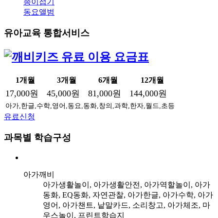
종이접기
동요앨범
유아교육 통합서비스
1개월
3개월
6개월
12개월
17,000원
45,000원
81,000원
144,000원
아가,한글,수학,영어,동요,동화,창의,과학,한자,월드,초등
유료신청
과목별 학습구성
아가깨비
아가생활놀이, 아가생활안전, 아가역할놀이, 아가
동화, EQ동화, 자연관찰, 아가한글, 아가수학, 아가
영어, 아가챈트, 낱말카드, 소리창고, 아가체조, 마
우스놀이, 프린트학습지