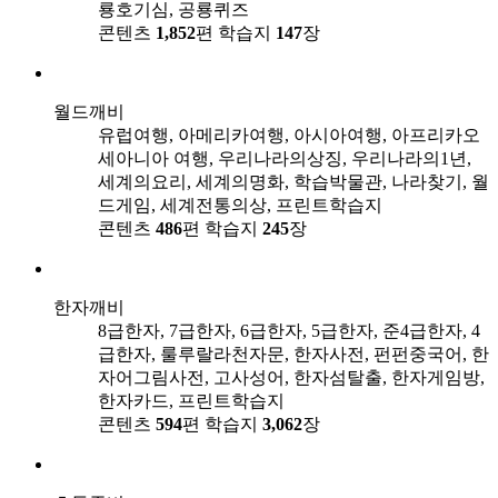
룡호기심, 공룡퀴즈
콘텐츠
1,852
편
학습지
147
장
월드깨비
유럽여행, 아메리카여행, 아시아여행, 아프리카오
세아니아 여행, 우리나라의상징, 우리나라의1년,
세계의요리, 세계의명화, 학습박물관, 나라찾기, 월
드게임, 세계전통의상, 프린트학습지
콘텐츠
486
편
학습지
245
장
한자깨비
8급한자, 7급한자, 6급한자, 5급한자, 준4급한자, 4
급한자, 룰루랄라천자문, 한자사전, 펀펀중국어, 한
자어그림사전, 고사성어, 한자섬탈출, 한자게임방,
한자카드, 프린트학습지
콘텐츠
594
편
학습지
3,062
장