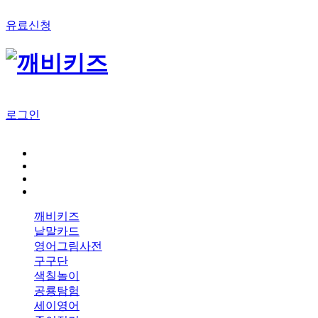
유료신청
로그인
깨비키즈
낱말카드
영어그림사전
구구단
색칠놀이
공룡탐험
세이영어