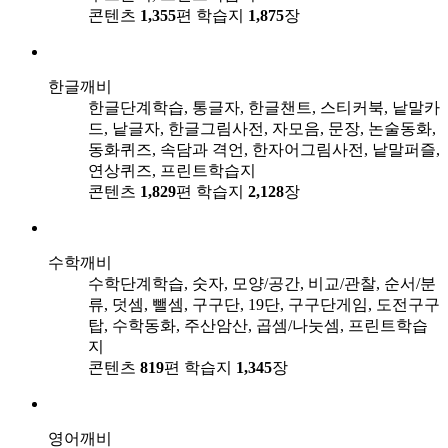
콘텐츠
1,355
편
학습지
1,875
장
한글깨비
한글단계학습, 통글자, 한글챈트, 스티커북, 낱말카
드, 낱글자, 한글그림사전, 자모음, 문장, 논술동화,
동화퀴즈, 속담과 격언, 한자어그림사전, 낱말퍼즐,
연상퀴즈, 프린트학습지
콘텐츠
1,829
편
학습지
2,128
장
수학깨비
수학단계학습, 숫자, 모양/공간, 비교/관찰, 순서/분
류, 덧셈, 뺄셈, 구구단, 19단, 구구단게임, 도전구구
탑, 수학동화, 주산암산, 곱셈/나눗셈, 프린트학습
지
콘텐츠
819
편
학습지
1,345
장
영어깨비