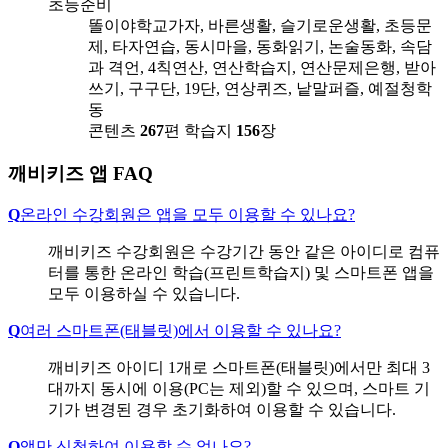
초등준비
똘이야학교가자, 바른생활, 슬기로운생활, 초등문
제, 타자연습, 동시마을, 동화읽기, 논술동화, 속담
과 격언, 4칙연산, 연산학습지, 연산문제은행, 받아
쓰기, 구구단, 19단, 연상퀴즈, 낱말퍼즐, 예절청학
동
콘텐츠
267
편
학습지
156
장
깨비키즈 앱 FAQ
Q
온라인 수강회원은 앱을 모두 이용할 수 있나요?
깨비키즈 수강회원은 수강기간 동안 같은 아이디로 컴퓨
터를 통한 온라인 학습(프린트학습지) 및 스마트폰 앱을
모두 이용하실 수 있습니다.
Q
여러 스마트폰(태블릿)에서 이용할 수 있나요?
깨비키즈 아이디 1개로 스마트폰(태블릿)에서만 최대 3
대까지 동시에 이용(PC는 제외)할 수 있으며, 스마트 기
기가 변경된 경우 초기화하여 이용할 수 있습니다.
Q
앱만 신청하여 이용할 수 없나요?