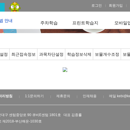
로그인
회원가입
법 안내
주차학습
프린트학습지
모바일
설정
최근접속정보
과목차단설정
학습정보삭제
보물개수조정
보
처리방침
1:1문의하기
제휴문의
인재채용
메일 kebi@ke
대구 센텀중앙로 90 큐비E센텀 1801호 대표 김종률
 재2018-부산해운-1030호