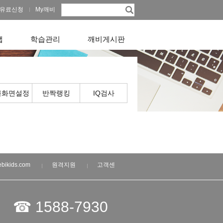
유료신청
My깨비
앱
학습관리
깨비게시판
물화면설정
반짝랭킹
IQ검사
bikids.com
원격지원
고객센
☎ 1588-7930