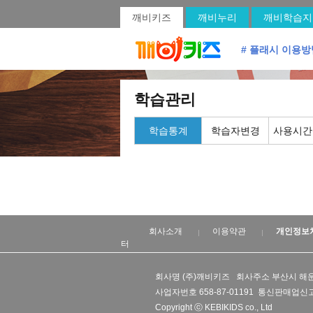
깨비키즈
깨비누리
깨비학습지
# 플래시 이용방
학습관리
학습통계
학습자변경
사용시간
회사소개
이용약관
개인정보
터
회사명 (주)깨비키즈 회사주소 부산시 해운
사업자번호 658-87-01191 통신판매업신고
Copyright ⓒ KEBIKIDS co., Ltd