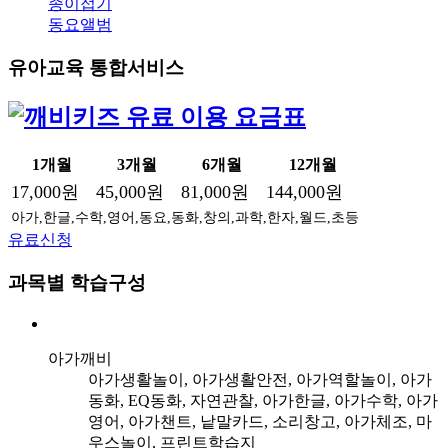
종이접기
동요앨범
유아교육 통합서비스
1개월
3개월
6개월
12개월
17,000원
45,000원
81,000원
144,000원
아가,한글,수학,영어,동요,동화,창의,과학,한자,월드,초등
유료신청
과목별 학습구성
아가깨비
아가생활놀이, 아가생활안전, 아가역할놀이, 아가
동화, EQ동화, 자연관찰, 아가한글, 아가수학, 아가
영어, 아가챈트, 낱말카드, 소리창고, 아가체조, 마
우스놀이, 프린트학습지