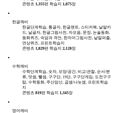
콘텐츠
1,355
편
학습지
1,875
장
한글깨비
한글단계학습, 통글자, 한글챈트, 스티커북, 낱말카
드, 낱글자, 한글그림사전, 자모음, 문장, 논술동화,
동화퀴즈, 속담과 격언, 한자어그림사전, 낱말퍼즐,
연상퀴즈, 프린트학습지
콘텐츠
1,829
편
학습지
2,128
장
수학깨비
수학단계학습, 숫자, 모양/공간, 비교/관찰, 순서/분
류, 덧셈, 뺄셈, 구구단, 19단, 구구단게임, 도전구구
탑, 수학동화, 주산암산, 곱셈/나눗셈, 프린트학습
지
콘텐츠
819
편
학습지
1,345
장
영어깨비