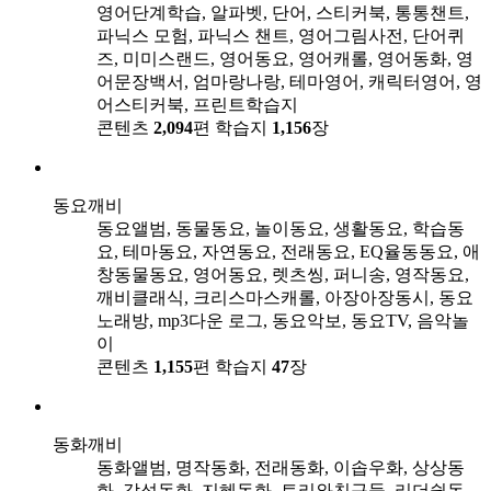
영어단계학습, 알파벳, 단어, 스티커북, 통통챈트,
파닉스 모험, 파닉스 챈트, 영어그림사전, 단어퀴
즈, 미미스랜드, 영어동요, 영어캐롤, 영어동화, 영
어문장백서, 엄마랑나랑, 테마영어, 캐릭터영어, 영
어스티커북, 프린트학습지
콘텐츠
2,094
편
학습지
1,156
장
동요깨비
동요앨범, 동물동요, 놀이동요, 생활동요, 학습동
요, 테마동요, 자연동요, 전래동요, EQ율동동요, 애
창동물동요, 영어동요, 렛츠씽, 퍼니송, 영작동요,
깨비클래식, 크리스마스캐롤, 아장아장동시, 동요
노래방, mp3다운 로그, 동요악보, 동요TV, 음악놀
이
콘텐츠
1,155
편
학습지
47
장
동화깨비
동화앨범, 명작동화, 전래동화, 이솝우화, 상상동
화, 감성동화, 지혜동화, 토리와친구들, 리더쉽동