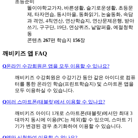
초등준비
똘이야학교가자, 바른생활, 슬기로운생활, 초등문
제, 타자연습, 동시마을, 동화읽기, 논술동화, 속담
과 격언, 4칙연산, 연산학습지, 연산문제은행, 받아
쓰기, 구구단, 19단, 연상퀴즈, 낱말퍼즐, 예절청학
동
콘텐츠
267
편
학습지
156
장
깨비키즈 앱 FAQ
Q
온라인 수강회원은 앱을 모두 이용할 수 있나요?
깨비키즈 수강회원은 수강기간 동안 같은 아이디로 컴퓨
터를 통한 온라인 학습(프린트학습지) 및 스마트폰 앱을
모두 이용하실 수 있습니다.
Q
여러 스마트폰(태블릿)에서 이용할 수 있나요?
깨비키즈 아이디 1개로 스마트폰(태블릿)에서만 최대 3
대까지 동시에 이용(PC는 제외)할 수 있으며, 스마트 기
기가 변경된 경우 초기화하여 이용할 수 있습니다.
Q
앱만 신청하여 이용할 수 없나요?