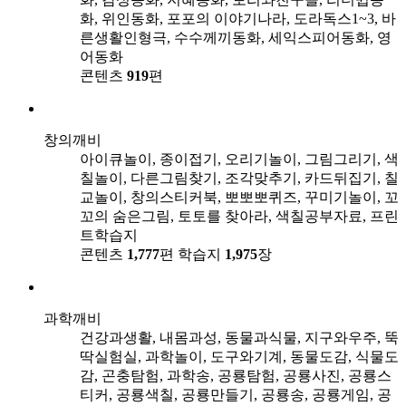
화, 위인동화, 포포의 이야기나라, 도라독스1~3, 바
른생활인형극, 수수께끼동화, 세익스피어동화, 영
어동화
콘텐츠
919
편
창의깨비
아이큐놀이, 종이접기, 오리기놀이, 그림그리기, 색
칠놀이, 다른그림찾기, 조각맞추기, 카드뒤집기, 칠
교놀이, 창의스티커북, 뽀뽀뽀퀴즈, 꾸미기놀이, 꼬
꼬의 숨은그림, 토토를 찾아라, 색칠공부자료, 프린
트학습지
콘텐츠
1,777
편
학습지
1,975
장
과학깨비
건강과생활, 내몸과성, 동물과식물, 지구와우주, 뚝
딱실험실, 과학놀이, 도구와기계, 동물도감, 식물도
감, 곤충탐험, 과학송, 공룡탐험, 공룡사진, 공룡스
티커, 공룡색칠, 공룡만들기, 공룡송, 공룡게임, 공