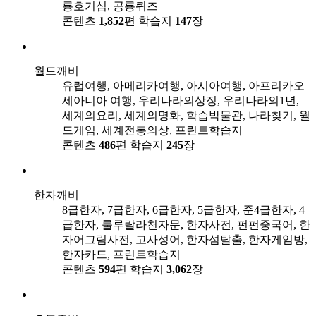
룡호기심, 공룡퀴즈
콘텐츠
1,852
편
학습지
147
장
월드깨비
유럽여행, 아메리카여행, 아시아여행, 아프리카오
세아니아 여행, 우리나라의상징, 우리나라의1년,
세계의요리, 세계의명화, 학습박물관, 나라찾기, 월
드게임, 세계전통의상, 프린트학습지
콘텐츠
486
편
학습지
245
장
한자깨비
8급한자, 7급한자, 6급한자, 5급한자, 준4급한자, 4
급한자, 룰루랄라천자문, 한자사전, 펀펀중국어, 한
자어그림사전, 고사성어, 한자섬탈출, 한자게임방,
한자카드, 프린트학습지
콘텐츠
594
편
학습지
3,062
장