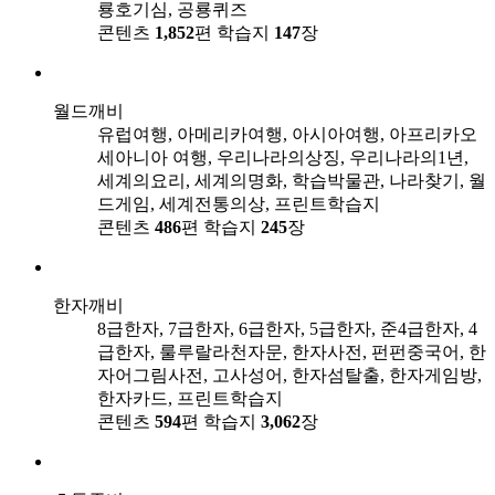
룡호기심, 공룡퀴즈
콘텐츠
1,852
편
학습지
147
장
월드깨비
유럽여행, 아메리카여행, 아시아여행, 아프리카오
세아니아 여행, 우리나라의상징, 우리나라의1년,
세계의요리, 세계의명화, 학습박물관, 나라찾기, 월
드게임, 세계전통의상, 프린트학습지
콘텐츠
486
편
학습지
245
장
한자깨비
8급한자, 7급한자, 6급한자, 5급한자, 준4급한자, 4
급한자, 룰루랄라천자문, 한자사전, 펀펀중국어, 한
자어그림사전, 고사성어, 한자섬탈출, 한자게임방,
한자카드, 프린트학습지
콘텐츠
594
편
학습지
3,062
장