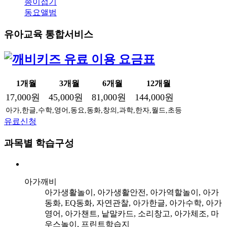
종이접기
동요앨범
유아교육 통합서비스
1개월
3개월
6개월
12개월
17,000원
45,000원
81,000원
144,000원
아가,한글,수학,영어,동요,동화,창의,과학,한자,월드,초등
유료신청
과목별 학습구성
아가깨비
아가생활놀이, 아가생활안전, 아가역할놀이, 아가
동화, EQ동화, 자연관찰, 아가한글, 아가수학, 아가
영어, 아가챈트, 낱말카드, 소리창고, 아가체조, 마
우스놀이, 프린트학습지