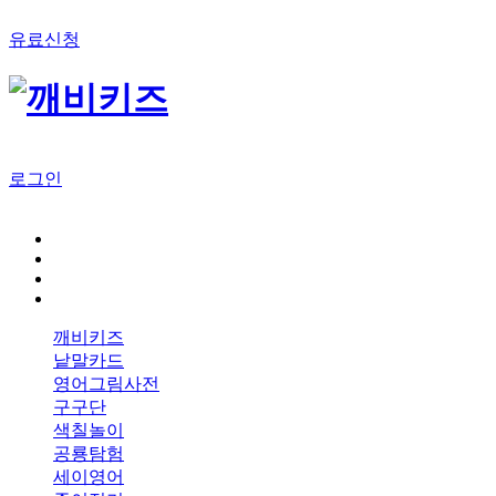
유료신청
로그인
깨비키즈
낱말카드
영어그림사전
구구단
색칠놀이
공룡탐험
세이영어