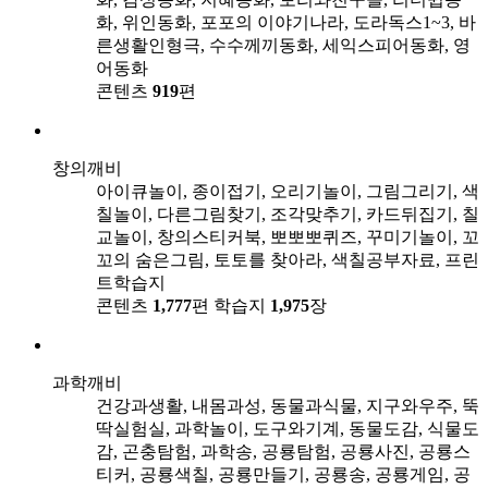
화, 위인동화, 포포의 이야기나라, 도라독스1~3, 바
른생활인형극, 수수께끼동화, 세익스피어동화, 영
어동화
콘텐츠
919
편
창의깨비
아이큐놀이, 종이접기, 오리기놀이, 그림그리기, 색
칠놀이, 다른그림찾기, 조각맞추기, 카드뒤집기, 칠
교놀이, 창의스티커북, 뽀뽀뽀퀴즈, 꾸미기놀이, 꼬
꼬의 숨은그림, 토토를 찾아라, 색칠공부자료, 프린
트학습지
콘텐츠
1,777
편
학습지
1,975
장
과학깨비
건강과생활, 내몸과성, 동물과식물, 지구와우주, 뚝
딱실험실, 과학놀이, 도구와기계, 동물도감, 식물도
감, 곤충탐험, 과학송, 공룡탐험, 공룡사진, 공룡스
티커, 공룡색칠, 공룡만들기, 공룡송, 공룡게임, 공