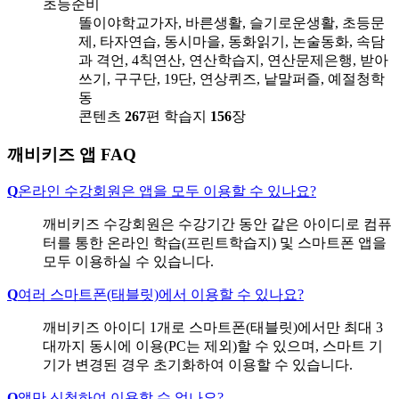
초등준비
똘이야학교가자, 바른생활, 슬기로운생활, 초등문
제, 타자연습, 동시마을, 동화읽기, 논술동화, 속담
과 격언, 4칙연산, 연산학습지, 연산문제은행, 받아
쓰기, 구구단, 19단, 연상퀴즈, 낱말퍼즐, 예절청학
동
콘텐츠
267
편
학습지
156
장
깨비키즈 앱 FAQ
Q
온라인 수강회원은 앱을 모두 이용할 수 있나요?
깨비키즈 수강회원은 수강기간 동안 같은 아이디로 컴퓨
터를 통한 온라인 학습(프린트학습지) 및 스마트폰 앱을
모두 이용하실 수 있습니다.
Q
여러 스마트폰(태블릿)에서 이용할 수 있나요?
깨비키즈 아이디 1개로 스마트폰(태블릿)에서만 최대 3
대까지 동시에 이용(PC는 제외)할 수 있으며, 스마트 기
기가 변경된 경우 초기화하여 이용할 수 있습니다.
Q
앱만 신청하여 이용할 수 없나요?