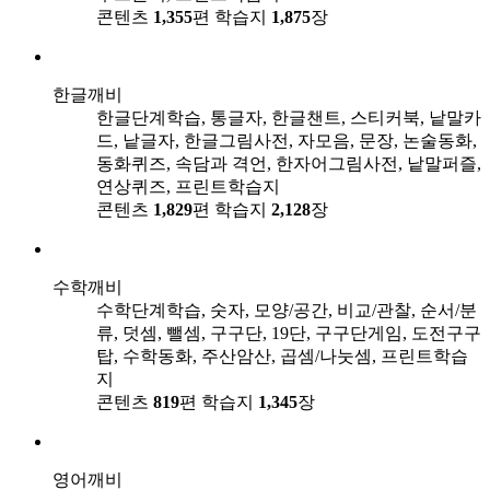
콘텐츠
1,355
편
학습지
1,875
장
한글깨비
한글단계학습, 통글자, 한글챈트, 스티커북, 낱말카
드, 낱글자, 한글그림사전, 자모음, 문장, 논술동화,
동화퀴즈, 속담과 격언, 한자어그림사전, 낱말퍼즐,
연상퀴즈, 프린트학습지
콘텐츠
1,829
편
학습지
2,128
장
수학깨비
수학단계학습, 숫자, 모양/공간, 비교/관찰, 순서/분
류, 덧셈, 뺄셈, 구구단, 19단, 구구단게임, 도전구구
탑, 수학동화, 주산암산, 곱셈/나눗셈, 프린트학습
지
콘텐츠
819
편
학습지
1,345
장
영어깨비