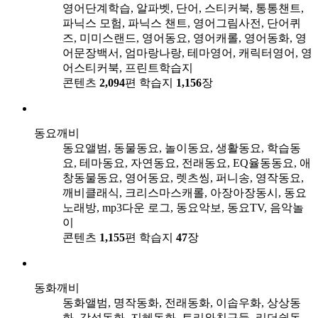
영어단계학습, 알파벳, 단어, 스티커북, 통통챈트,
파닉스 모험, 파닉스 챈트, 영어그림사전, 단어퀴
즈, 미미스랜드, 영어동요, 영어캐롤, 영어동화, 영
어문장백서, 엄마랑나랑, 테마영어, 캐릭터영어, 영
어스티커북, 프린트학습지
콘텐츠
2,094
편
학습지
1,156
장
동요깨비
동요앨범, 동물동요, 놀이동요, 생활동요, 학습동
요, 테마동요, 자연동요, 전래동요, EQ율동동요, 애
창동물동요, 영어동요, 렛츠씽, 퍼니송, 영작동요,
깨비클래식, 크리스마스캐롤, 아장아장동시, 동요
노래방, mp3다운 로그, 동요악보, 동요TV, 음악놀
이
콘텐츠
1,155
편
학습지
47
장
동화깨비
동화앨범, 명작동화, 전래동화, 이솝우화, 상상동
화, 감성동화, 지혜동화, 토리와친구들, 리더쉽동