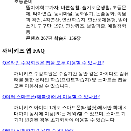
초등준비
똘이야학교가자, 바른생활, 슬기로운생활, 초등문
제, 타자연습, 동시마을, 동화읽기, 논술동화, 속담
과 격언, 4칙연산, 연산학습지, 연산문제은행, 받아
쓰기, 구구단, 19단, 연상퀴즈, 낱말퍼즐, 예절청학
동
콘텐츠
267
편
학습지
156
장
깨비키즈 앱 FAQ
Q
온라인 수강회원은 앱을 모두 이용할 수 있나요?
깨비키즈 수강회원은 수강기간 동안 같은 아이디로 컴퓨
터를 통한 온라인 학습(프린트학습지) 및 스마트폰 앱을
모두 이용하실 수 있습니다.
Q
여러 스마트폰(태블릿)에서 이용할 수 있나요?
깨비키즈 아이디 1개로 스마트폰(태블릿)에서만 최대 3
대까지 동시에 이용(PC는 제외)할 수 있으며, 스마트 기
기가 변경된 경우 초기화하여 이용할 수 있습니다.
Q
앱만 신청하여 이용할 수 없나요?