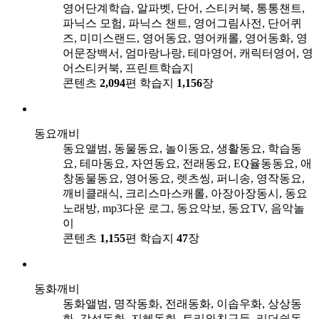
영어단계학습, 알파벳, 단어, 스티커북, 통통챈트,
파닉스 모험, 파닉스 챈트, 영어그림사전, 단어퀴
즈, 미미스랜드, 영어동요, 영어캐롤, 영어동화, 영
어문장백서, 엄마랑나랑, 테마영어, 캐릭터영어, 영
어스티커북, 프린트학습지
콘텐츠
2,094
편
학습지
1,156
장
동요깨비
동요앨범, 동물동요, 놀이동요, 생활동요, 학습동
요, 테마동요, 자연동요, 전래동요, EQ율동동요, 애
창동물동요, 영어동요, 렛츠씽, 퍼니송, 영작동요,
깨비클래식, 크리스마스캐롤, 아장아장동시, 동요
노래방, mp3다운 로그, 동요악보, 동요TV, 음악놀
이
콘텐츠
1,155
편
학습지
47
장
동화깨비
동화앨범, 명작동화, 전래동화, 이솝우화, 상상동
화, 감성동화, 지혜동화, 토리와친구들, 리더쉽동