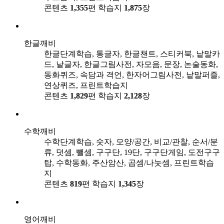
콘텐츠
1,355
편
학습지
1,875
장
한글깨비
한글단계학습, 통글자, 한글챈트, 스티커북, 낱말카
드, 낱글자, 한글그림사전, 자모음, 문장, 논술동화,
동화퀴즈, 속담과 격언, 한자어그림사전, 낱말퍼즐,
연상퀴즈, 프린트학습지
콘텐츠
1,829
편
학습지
2,128
장
수학깨비
수학단계학습, 숫자, 모양/공간, 비교/관찰, 순서/분
류, 덧셈, 뺄셈, 구구단, 19단, 구구단게임, 도전구구
탑, 수학동화, 주산암산, 곱셈/나눗셈, 프린트학습
지
콘텐츠
819
편
학습지
1,345
장
영어깨비