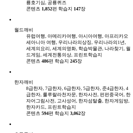
룡호기심, 공룡퀴즈
콘텐츠
1,852
편
학습지
147
장
월드깨비
유럽여행, 아메리카여행, 아시아여행, 아프리카오
세아니아 여행, 우리나라의상징, 우리나라의1년,
세계의요리, 세계의명화, 학습박물관, 나라찾기, 월
드게임, 세계전통의상, 프린트학습지
콘텐츠
486
편
학습지
245
장
한자깨비
8급한자, 7급한자, 6급한자, 5급한자, 준4급한자, 4
급한자, 룰루랄라천자문, 한자사전, 펀펀중국어, 한
자어그림사전, 고사성어, 한자섬탈출, 한자게임방,
한자카드, 프린트학습지
콘텐츠
594
편
학습지
3,062
장