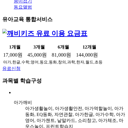
종이접기
동요앨범
유아교육 통합서비스
1개월
3개월
6개월
12개월
17,000원
45,000원
81,000원
144,000원
아가,한글,수학,영어,동요,동화,창의,과학,한자,월드,초등
유료신청
과목별 학습구성
아가깨비
아가생활놀이, 아가생활안전, 아가역할놀이, 아가
동화, EQ동화, 자연관찰, 아가한글, 아가수학, 아가
영어, 아가챈트, 낱말카드, 소리창고, 아가체조, 마
우스놀이, 프린트학습지