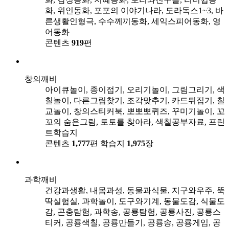
화, 위인동화, 포포의 이야기나라, 도라독스1~3, 바
른생활인형극, 수수께끼동화, 세익스피어동화, 영
어동화
콘텐츠
919
편
창의깨비
아이큐놀이, 종이접기, 오리기놀이, 그림그리기, 색
칠놀이, 다른그림찾기, 조각맞추기, 카드뒤집기, 칠
교놀이, 창의스티커북, 뽀뽀뽀퀴즈, 꾸미기놀이, 꼬
꼬의 숨은그림, 토토를 찾아라, 색칠공부자료, 프린
트학습지
콘텐츠
1,777
편
학습지
1,975
장
과학깨비
건강과생활, 내몸과성, 동물과식물, 지구와우주, 뚝
딱실험실, 과학놀이, 도구와기계, 동물도감, 식물도
감, 곤충탐험, 과학송, 공룡탐험, 공룡사진, 공룡스
티커, 공룡색칠, 공룡만들기, 공룡송, 공룡게임, 공