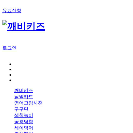
유료신청
로그인
깨비키즈
낱말카드
영어그림사전
구구단
색칠놀이
공룡탐험
세이영어