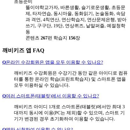
초등준비
똘이야학교가자, 바른생활, 슬기로운생활, 초등문
제, 타자연습, 동시마을, 동화읽기, 논술동화, 속담
과 격언, 4칙연산, 연산학습지, 연산문제은행, 받아
쓰기, 구구단, 19단, 연상퀴즈, 낱말퍼즐, 예절청학
동
콘텐츠
267
편
학습지
156
장
깨비키즈 앱 FAQ
Q
온라인 수강회원은 앱을 모두 이용할 수 있나요?
깨비키즈 수강회원은 수강기간 동안 같은 아이디로 컴퓨
터를 통한 온라인 학습(프린트학습지) 및 스마트폰 앱을
모두 이용하실 수 있습니다.
Q
여러 스마트폰(태블릿)에서 이용할 수 있나요?
깨비키즈 아이디 1개로 스마트폰(태블릿)에서만 최대 3
대까지 동시에 이용(PC는 제외)할 수 있으며, 스마트 기
기가 변경된 경우 초기화하여 이용할 수 있습니다.
Q
앱만 신청하여 이용할 수 없나요?