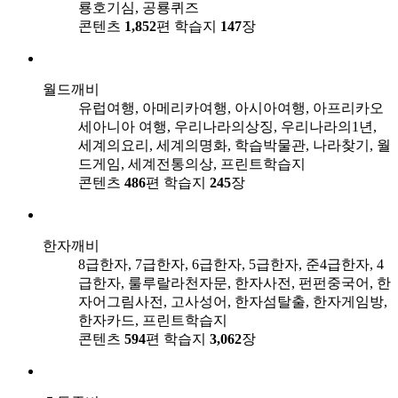
룡호기심, 공룡퀴즈
콘텐츠
1,852
편
학습지
147
장
월드깨비
유럽여행, 아메리카여행, 아시아여행, 아프리카오
세아니아 여행, 우리나라의상징, 우리나라의1년,
세계의요리, 세계의명화, 학습박물관, 나라찾기, 월
드게임, 세계전통의상, 프린트학습지
콘텐츠
486
편
학습지
245
장
한자깨비
8급한자, 7급한자, 6급한자, 5급한자, 준4급한자, 4
급한자, 룰루랄라천자문, 한자사전, 펀펀중국어, 한
자어그림사전, 고사성어, 한자섬탈출, 한자게임방,
한자카드, 프린트학습지
콘텐츠
594
편
학습지
3,062
장