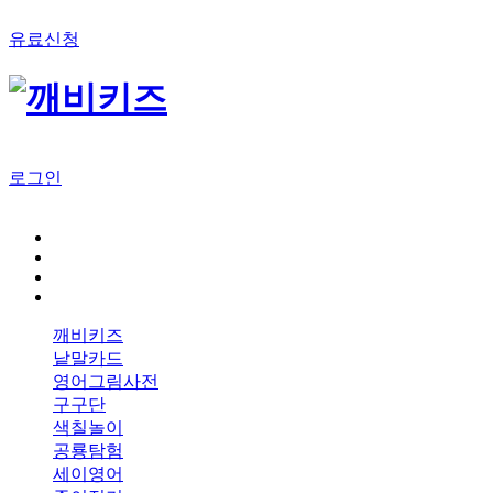
유료신청
로그인
깨비키즈
낱말카드
영어그림사전
구구단
색칠놀이
공룡탐험
세이영어