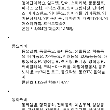
영어단계학습, 알파벳, 단어, 스티커북, 통통챈트,
파닉스 모험, 파닉스 챈트, 영어그림사전, 단어퀴
즈, 미미스랜드, 영어동요, 영어캐롤, 영어동화, 영
어문장백서, 엄마랑나랑, 테마영어, 캐릭터영어, 영
어스티커북, 프린트학습지
콘텐츠
2,094
편
학습지
1,156
장
동요깨비
동요앨범, 동물동요, 놀이동요, 생활동요, 학습동
요, 테마동요, 자연동요, 전래동요, EQ율동동요, 애
창동물동요, 영어동요, 렛츠씽, 퍼니송, 영작동요,
깨비클래식, 크리스마스캐롤, 아장아장동시, 동요
노래방, mp3다운 로그, 동요악보, 동요TV, 음악놀
이
콘텐츠
1,155
편
학습지
47
장
동화깨비
동화앨범, 명작동화, 전래동화, 이솝우화, 상상동
화, 감성동화, 지혜동화, 토리와친구들, 리더쉽동