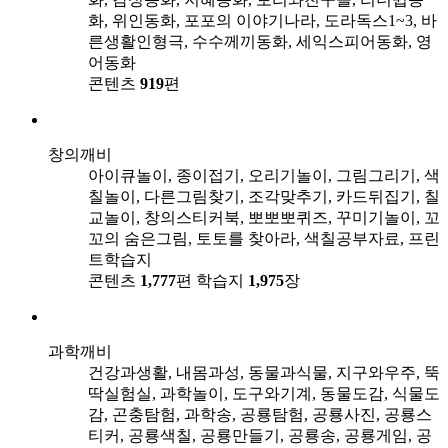
화, 위인동화, 포포의 이야기나라, 도라독스1~3, 바
른생활인형극, 수수께끼동화, 세익스피어동화, 영
어동화
콘텐츠
919
편
창의깨비
아이큐놀이, 종이접기, 오리기놀이, 그림그리기, 색
칠놀이, 다른그림찾기, 조각맞추기, 카드뒤집기, 칠
교놀이, 창의스티커북, 뽀뽀뽀퀴즈, 꾸미기놀이, 꼬
꼬의 숨은그림, 토토를 찾아라, 색칠공부자료, 프린
트학습지
콘텐츠
1,777
편
학습지
1,975
장
과학깨비
건강과생활, 내몸과성, 동물과식물, 지구와우주, 뚝
딱실험실, 과학놀이, 도구와기계, 동물도감, 식물도
감, 곤충탐험, 과학송, 공룡탐험, 공룡사진, 공룡스
티커, 공룡색칠, 공룡만들기, 공룡송, 공룡게임, 공