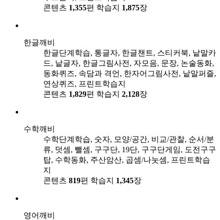
콘텐츠
1,355
편
학습지
1,875
장
한글깨비
한글단계학습, 통글자, 한글챈트, 스티커북, 낱말카
드, 낱글자, 한글그림사전, 자모음, 문장, 논술동화,
동화퀴즈, 속담과 격언, 한자어그림사전, 낱말퍼즐,
연상퀴즈, 프린트학습지
콘텐츠
1,829
편
학습지
2,128
장
수학깨비
수학단계학습, 숫자, 모양/공간, 비교/관찰, 순서/분
류, 덧셈, 뺄셈, 구구단, 19단, 구구단게임, 도전구구
탑, 수학동화, 주산암산, 곱셈/나눗셈, 프린트학습
지
콘텐츠
819
편
학습지
1,345
장
영어깨비