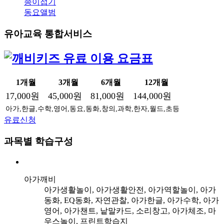
종이접기
동요앨범
유아교육 통합서비스
1개월
3개월
6개월
12개월
17,000원
45,000원
81,000원
144,000원
아가,한글,수학,영어,동요,동화,창의,과학,한자,월드,초등
유료신청
과목별 학습구성
아가깨비
아가생활놀이, 아가생활안전, 아가역할놀이, 아가
동화, EQ동화, 자연관찰, 아가한글, 아가수학, 아가
영어, 아가챈트, 낱말카드, 소리창고, 아가체조, 마
우스놀이, 프린트학습지