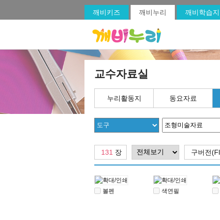
깨비키즈
깨비누리
깨비학습지
교수자료실
누리활동지
동요자료
131
장
구버전(Fl
볼펜
색연필