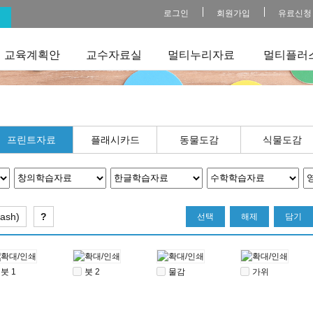
로그인
회원가입
유료신청
교육계획안
교수자료실
멀티누리자료
멀티플러
프린트자료
플래시카드
동물도감
식물도감
ash)
?
선택
해제
담기
붓 1
붓 2
물감
가위