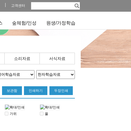
고객센터
스
숲체험/인성
원생/가정학습
소리자료
서식자료
보관함
인쇄하기
두장인쇄
가위
풀