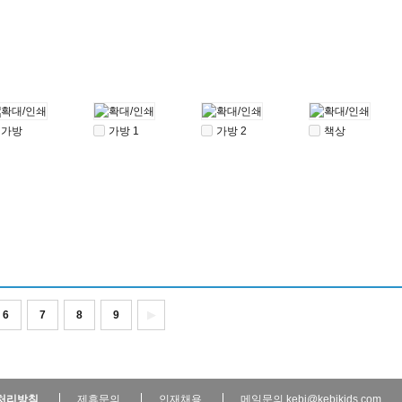
가방
가방 1
가방 2
책상
6
7
8
9
▶
처리방침
제휴문의
인재채용
메일문의 kebi@kebikids.com