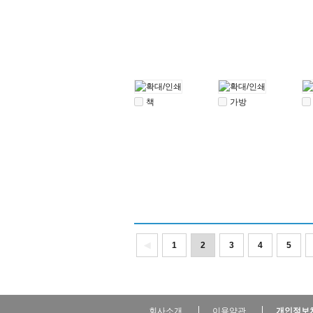
책
가방
◀
1
2
3
4
5
회사소개
이용약관
개인정보